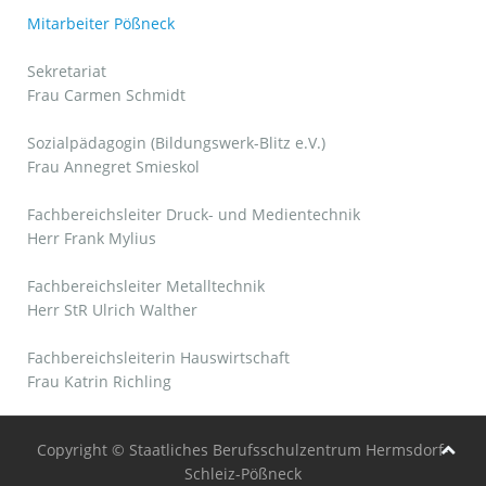
Mitarbeiter Pößneck
Sekretariat
Frau Carmen Schmidt
Sozialpädagogin (Bildungswerk-Blitz e.V.)
Frau Annegret Smieskol
Fachbereichsleiter Druck- und Medientechnik
Herr Frank Mylius
Fachbereichsleiter Metalltechnik
Herr StR Ulrich Walther
Fachbereichsleiterin Hauswirtschaft
Frau Katrin Richling
Copyright © Staatliches Berufsschulzentrum Hermsdorf-
Schleiz-Pößneck