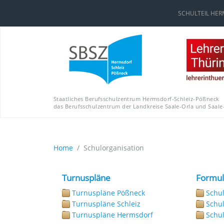
SCHULTEIL HE
Staatliches Berufsschulzentrum Hermsdorf-Schleiz-Pößneck
das Berufsschulzentrum der Landkreise Saale-Orla und Saale
Home
Schulorganisation
Turnuspläne
Formul
Turnuspläne Pößneck
Schul
Turnuspläne Schleiz
Schul
Turnuspläne Hermsdorf
Schul