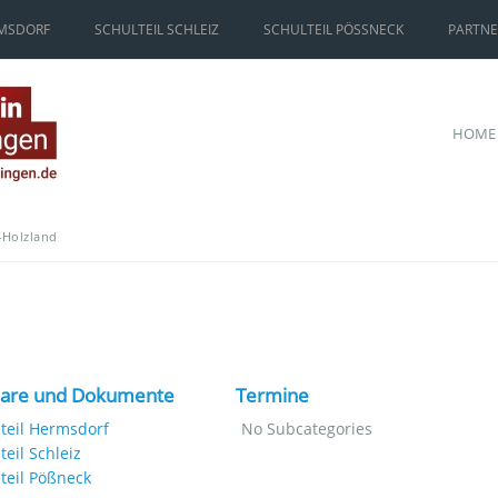
RMSDORF
SCHULTEIL SCHLEIZ
SCHULTEIL PÖSSNECK
PARTN
HOME
-Holzland
are und Dokumente
Termine
teil Hermsdorf
No Subcategories
teil Schleiz
teil Pößneck