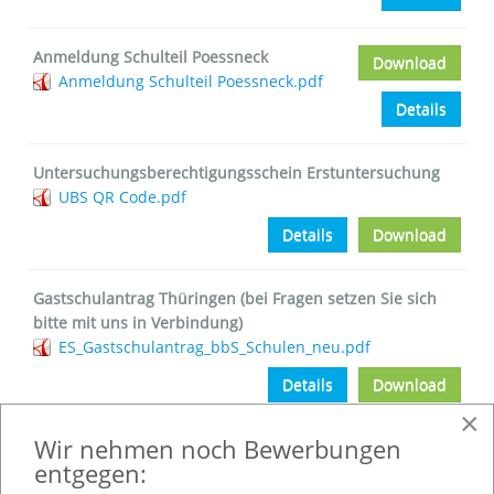
Anmeldung Schulteil Poessneck
Download
Anmeldung Schulteil Poessneck.pdf
Details
Untersuchungsberechtigungsschein Erstuntersuchung
UBS QR Code.pdf
Details
Download
Gastschulantrag Thüringen (bei Fragen setzen Sie sich
bitte mit uns in Verbindung)
ES_Gastschulantrag_bbS_Schulen_neu.pdf
Details
Download
×
Wir nehmen noch Bewerbungen
entgegen:
Ordering
Display Num