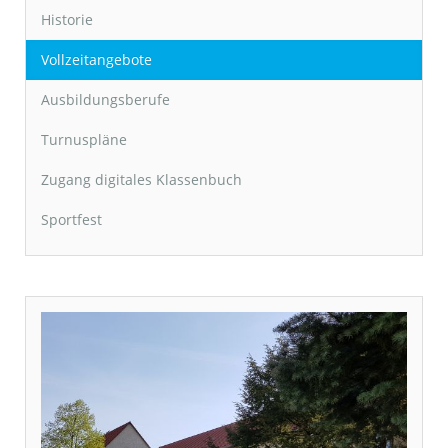
Historie
Vollzeitangebote
Ausbildungsberufe
Turnuspläne
Zugang digitales Klassenbuch
Sportfest